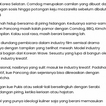
 Korea Selatan. Corndog merupakan camilan yang dibuat da
ngan sosis hingga potongan keju mozzarella sebelum dibalu
.
rnah hidup bersama di piring hidangan. Keduanya sama-sa
pan Pancong masih kalah pamor dengan Corndog, BBQ, Kimch
ilan. Kalau soal rasa, masih berani bersaing lah.
ng diundang pembicara dalam industry film semisal drama
nya dengan tampilan yang terlihat mewah. Model industry
ai bagian dari Korean Wave. Sesuatu yang lupa di bangun ol
ndustry kreatif.
nal, nasibnya yang sulit masuk ke industry kreatif. Padaha
atif, kue Pancong dan sejenisnya bisa dikreasikan dengan
tcha.​
 kue Pukis atau sekali-kali berselingkuh dengan Serabi.
idangan piring, ketika keriaan atau hajatan.
otel yang punya ideologi kuliner saja yang berani memasukan