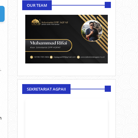
OUR TEAM
.
SEKRETARIAT AGPAII
h