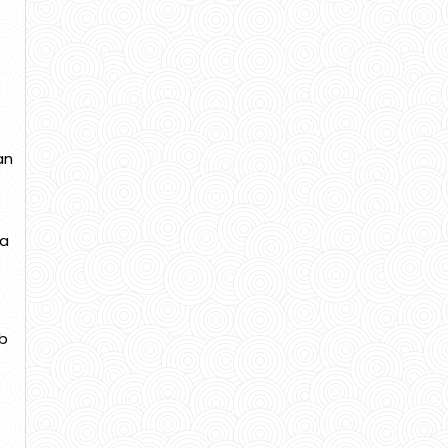
an
la
b