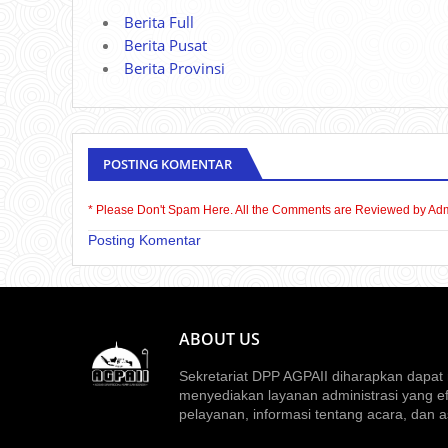
Berita Full
Berita Pusat
Berita Provinsi
POSTING KOMENTAR
* Please Don't Spam Here. All the Comments are Reviewed by Ad
Posting Komentar
ABOUT US
Sekretariat DPP AGPAII diharapkan dapat 
menyediakan layanan administrasi yang ef
pelayanan, informasi tentang acara, dan a