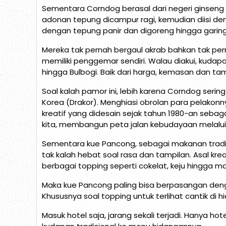
Sementara Corndog berasal dari negeri ginseng
adonan tepung dicampur ragi, kemudian diisi de
dengan tepung panir dan digoreng hingga garing
Mereka tak pernah bergaul akrab bahkan tak pe
memiliki penggemar sendiri. Walau diakui, kuda
hingga Bulbogi. Baik dari harga, kemasan dan tamp
Soal kalah pamor ini, lebih karena Corndog seri
Korea (Drakor). Menghiasi obrolan para pelakon
kreatif yang didesain sejak tahun 1980-an sebag
kita, membangun peta jalan kebudayaan melalui i
Sementara kue Pancong, sebagai makanan tradisio
tak kalah hebat soal rasa dan tampilan. Asal kre
berbagai topping seperti cokelat, keju hingga ma
Maka kue Pancong paling bisa berpasangan dengan
Khususnya soal topping untuk terlihat cantik di h
Masuk hotel saja, jarang sekali terjadi. Hanya h