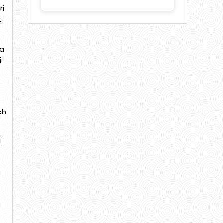
ri
t
ma
i
eh
l