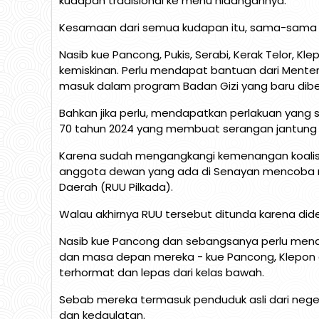
kudapan tradisional ke menu hidangannya.
Kesamaan dari semua kudapan itu, sama-sama jaja
Nasib kue Pancong, Pukis, Serabi, Kerak Telor, Kle
kemiskinan. Perlu mendapat bantuan dari Ment
masuk dalam program Badan Gizi yang baru dib
Bahkan jika perlu, mendapatkan perlakuan yang
70 tahun 2024 yang membuat serangan jantung 
Karena sudah mengangkangi kemenangan koalisi 
anggota dewan yang ada di Senayan mencoba
Daerah (RUU Pilkada).
Walau akhirnya RUU tersebut ditunda karena d
Nasib kue Pancong dan sebangsanya perlu menda
dan masa depan mereka - kue Pancong, Klepon d
terhormat dan lepas dari kelas bawah.
Sebab mereka termasuk penduduk asli dari neger
dan kedaulatan.