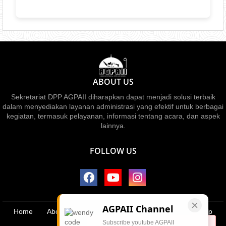
ABOUT US
Sekretariat DPP AGPAII diharapkan dapat menjadi solusi terbaik
dalam menyediakan layanan administrasi yang efektif untuk berbagai
kegiatan, termasuk pelayanan, informasi tentang acara, dan aspek
lainnya.
FOLLOW US
AGPAII Channel
Home
About
Contact us
Privacy Policy
Sitemap
Subscribe youtube AGPAII
Disclamer