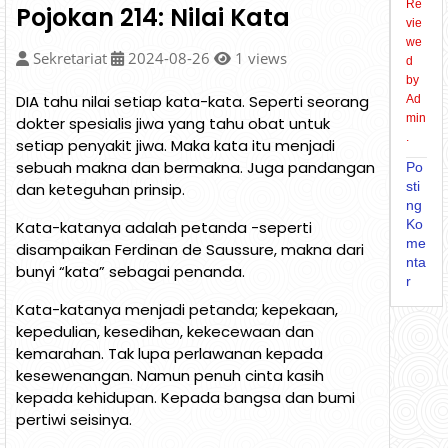
Re
Pojokan 214: Nilai Kata
vie
we
Sekretariat
2024-08-26
1
views
d
by
DIA tahu nilai setiap kata-kata. Seperti seorang
Ad
min
dokter spesialis jiwa yang tahu obat untuk
.
setiap penyakit jiwa. Maka kata itu menjadi
sebuah makna dan bermakna. Juga pandangan
Po
sti
dan keteguhan prinsip.
ng
Ko
Kata-katanya adalah petanda -seperti
me
disampaikan Ferdinan de Saussure, makna dari
nta
bunyi “kata” sebagai penanda.
r
Kata-katanya menjadi petanda; kepekaan,
kepedulian, kesedihan, kekecewaan dan
kemarahan. Tak lupa perlawanan kepada
kesewenangan. Namun penuh cinta kasih
kepada kehidupan. Kepada bangsa dan bumi
pertiwi seisinya.