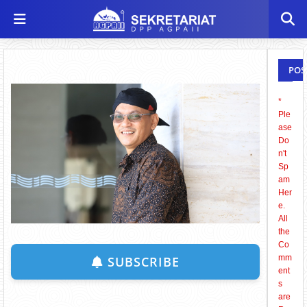
POS
KOM
*
Ple
ase
Do
n't
Sp
am
Her
e.
All
the
Co
mm
SUBSCRIBE
ent
s
are